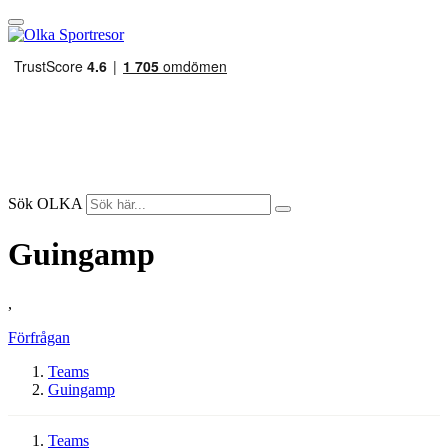
Sök OLKA
Guingamp
,
Förfrågan
Teams
Guingamp
Teams